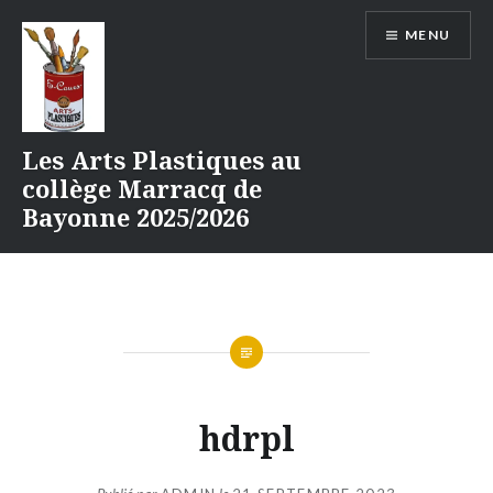
Aller
MENU
au
contenu
Les Arts Plastiques au
collège Marracq de
Bayonne 2025/2026
hdrpl