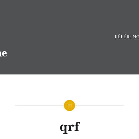
RÉFÉRENC
ne
qrf