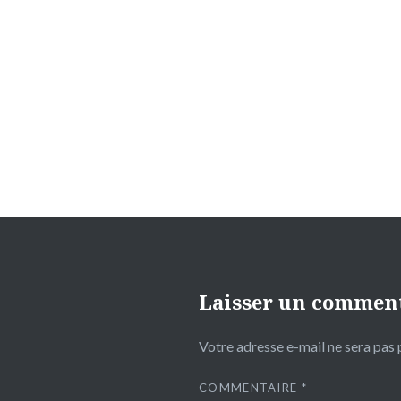
Navigation
de
l’article
Laisser un commen
Votre adresse e-mail ne sera pas 
COMMENTAIRE
*