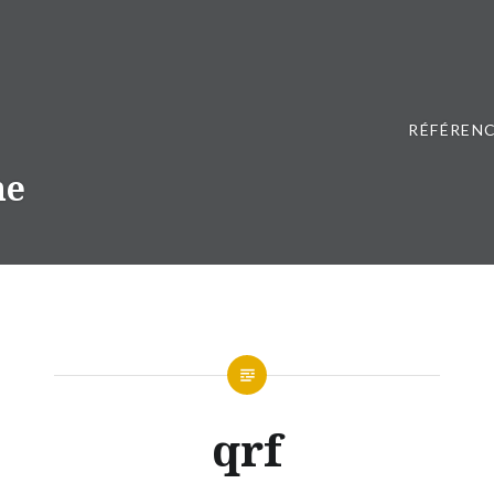
RÉFÉRENC
ne
qrf