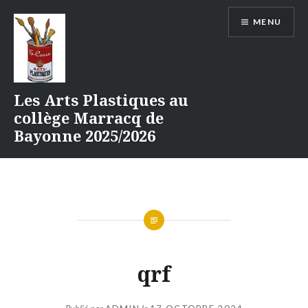
Aller
MENU
au
contenu
Les Arts Plastiques au
collège Marracq de
Bayonne 2025/2026
qrf