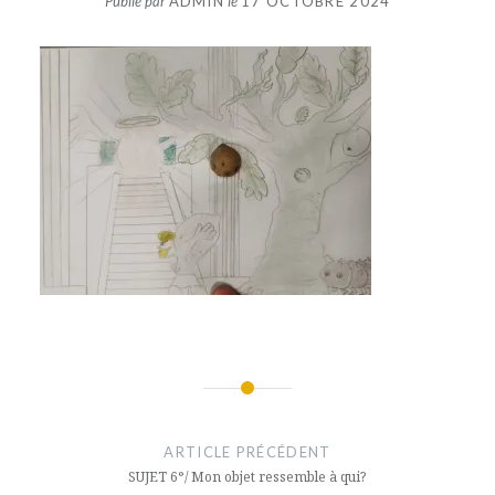
Publié par
ADMIN
le
17 OCTOBRE 2024
Navigation
de
ARTICLE PRÉCÉDENT
l’article
SUJET 6°/ Mon objet ressemble à qui?