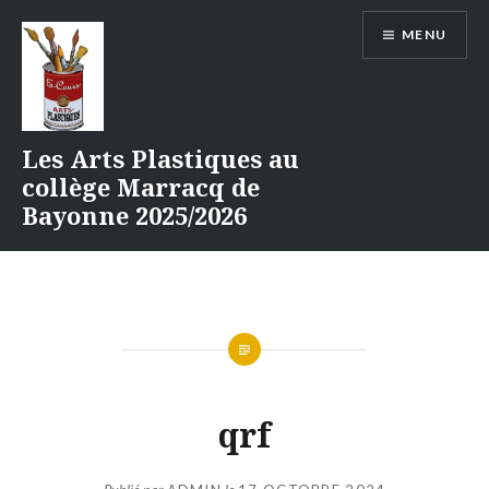
Aller
MENU
au
contenu
Les Arts Plastiques au
collège Marracq de
Bayonne 2025/2026
qrf