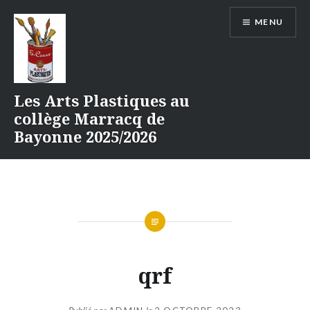
Aller
MENU
au
contenu
Les Arts Plastiques au
collège Marracq de
Bayonne 2025/2026
qrf