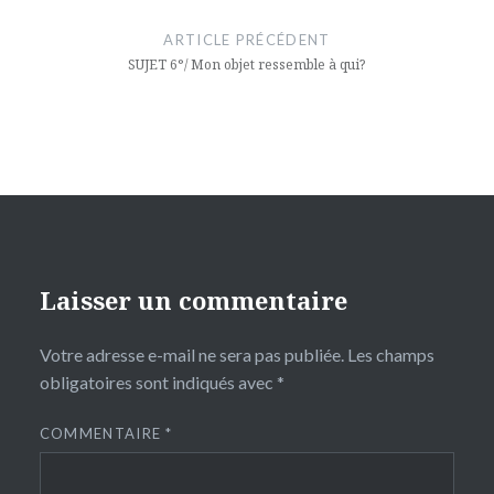
de
ARTICLE PRÉCÉDENT
l’article
SUJET 6°/ Mon objet ressemble à qui?
Laisser un commentaire
Votre adresse e-mail ne sera pas publiée.
Les champs
obligatoires sont indiqués avec
*
COMMENTAIRE
*