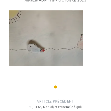
Publié par
ADMIN
le
9 OCTOBRE 2025
Navigation
de
ARTICLE PRÉCÉDENT
l’article
SUJET 6°/ Mon objet ressemble à qui?