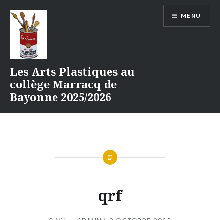
Aller
MENU
au
contenu
Les Arts Plastiques au
collège Marracq de
Bayonne 2025/2026
qrf