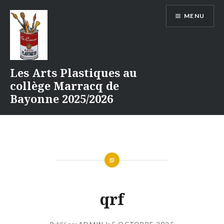
Aller
MENU
au
contenu
Les Arts Plastiques au
collège Marracq de
Bayonne 2025/2026
qrf