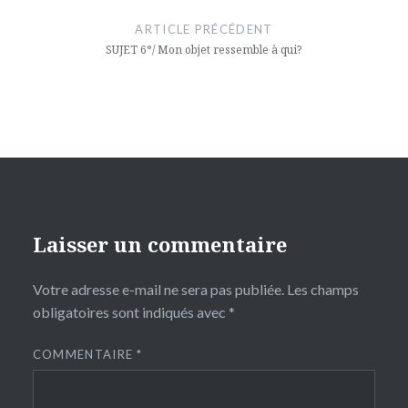
de
ARTICLE PRÉCÉDENT
l’article
SUJET 6°/ Mon objet ressemble à qui?
Laisser un commentaire
Votre adresse e-mail ne sera pas publiée.
Les champs
obligatoires sont indiqués avec
*
COMMENTAIRE
*