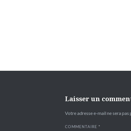
Navigation
de
l’article
Laisser un commen
Votre adresse e-mail ne sera pas 
COMMENTAIRE
*