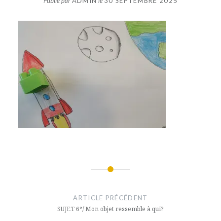
Publié par
ADMIN
le
30 SEPTEMBRE 2025
Navigation
de
ARTICLE PRÉCÉDENT
l’article
SUJET 6°/ Mon objet ressemble à qui?