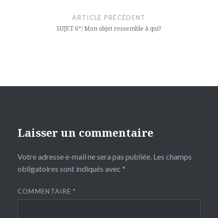
de
ARTICLE PRÉCÉDENT
l’article
SUJET 6°/ Mon objet ressemble à qui?
Laisser un commentaire
Votre adresse e-mail ne sera pas publiée.
Les champs
obligatoires sont indiqués avec
*
COMMENTAIRE
*