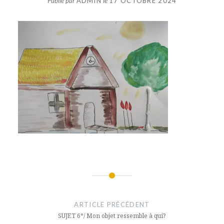
Publié par
ADMIN
le
17 OCTOBRE 2024
Navigation
de
ARTICLE PRÉCÉDENT
l’article
SUJET 6°/ Mon objet ressemble à qui?