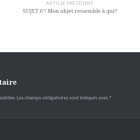
ARTICLE PRÉCÉDENT
SUJET 6°/ Mon objet ressemble à qui?
taire
publiée.
Les champs obligatoires sont indiqués avec
*