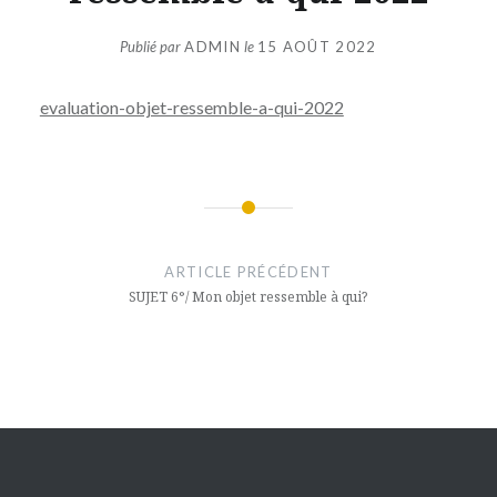
Publié par
ADMIN
le
15 AOÛT 2022
evaluation-objet-ressemble-a-qui-2022
Navigation
de
ARTICLE PRÉCÉDENT
l’article
SUJET 6°/ Mon objet ressemble à qui?