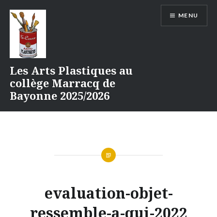
Aller
MENU
au
contenu
Les Arts Plastiques au
collège Marracq de
Bayonne 2025/2026
evaluation-objet-
ressemble-a-qui-2022