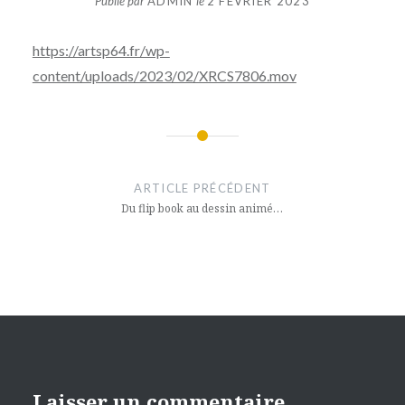
Publié par
ADMIN
le
2 FÉVRIER 2023
https://artsp64.fr/wp-
content/uploads/2023/02/XRCS7806.mov
Navigation
de
ARTICLE PRÉCÉDENT
l’article
Du flip book au dessin animé…
Laisser un commentaire