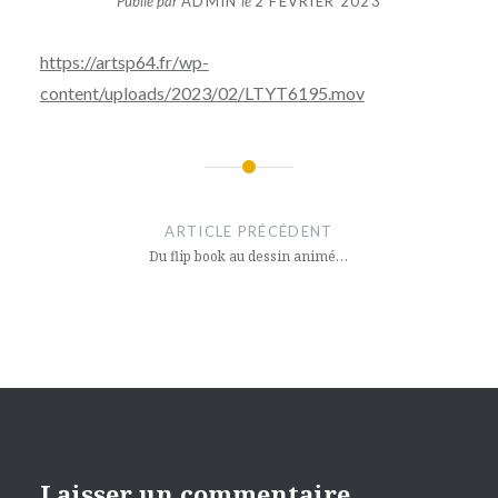
Publié par
ADMIN
le
2 FÉVRIER 2023
https://artsp64.fr/wp-
content/uploads/2023/02/LTYT6195.mov
Navigation
de
ARTICLE PRÉCÉDENT
l’article
Du flip book au dessin animé…
Laisser un commentaire