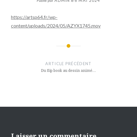
Publié par
ADMIN
le
6 MAI 2024
https://artsp64.fr/wp-
content/uploads/2024/05/AZYX1745.mov
Navigation
de
ARTICLE PRÉCÉDENT
l’article
Du flip book au dessin animé…
Laisser un commentaire