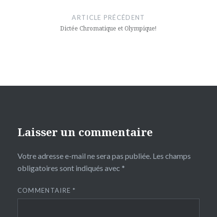
de
ARTICLE PRÉCÉDENT
l’article
Dictée Chromatique et Olympique!
Laisser un commentaire
Votre adresse e-mail ne sera pas publiée.
Les champs
obligatoires sont indiqués avec
*
COMMENTAIRE
*