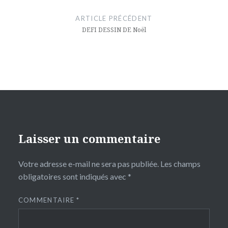
de
ARTICLE PRÉCÉDENT
l’article
DEFI DESSIN DE Noël
Laisser un commentaire
Votre adresse e-mail ne sera pas publiée.
Les champs
obligatoires sont indiqués avec
*
COMMENTAIRE
*