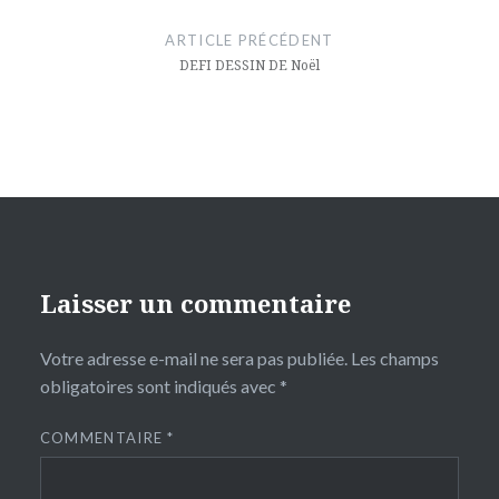
de
ARTICLE PRÉCÉDENT
l’article
DEFI DESSIN DE Noël
Laisser un commentaire
Votre adresse e-mail ne sera pas publiée.
Les champs
obligatoires sont indiqués avec
*
COMMENTAIRE
*