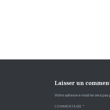
Navigation
de
l’article
Laisser un commen
Votre adresse e-mail ne sera pas 
COMMENTAIRE
*