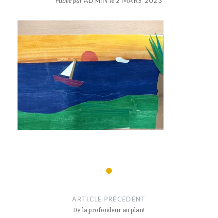
Publié par
ADMIN
le
2 MARS 2023
Navigation
de
ARTICLE PRÉCÉDENT
l’article
De la profondeur au plan!