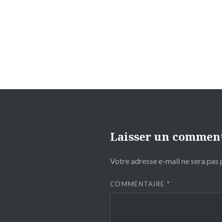
de
l’article
Laisser un commen
Votre adresse e-mail ne sera pas 
COMMENTAIRE
*