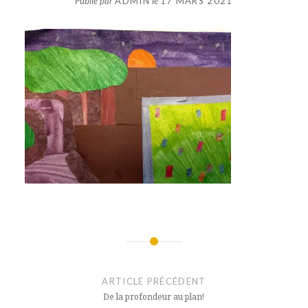
Publié par
ADMIN
le
17 MARS 2021
Navigation
de
ARTICLE PRÉCÉDENT
l’article
De la profondeur au plan!