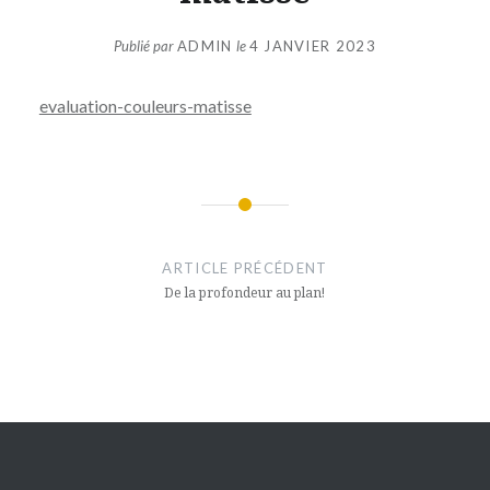
Publié par
ADMIN
le
4 JANVIER 2023
evaluation-couleurs-matisse
Navigation
de
ARTICLE PRÉCÉDENT
l’article
De la profondeur au plan!