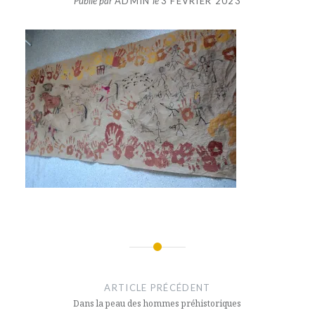
Publié par
ADMIN
le
3 FÉVRIER 2023
Navigation
de
ARTICLE PRÉCÉDENT
l’article
Dans la peau des hommes préhistoriques