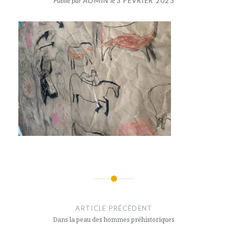
Publié par
ADMIN
le
3 FÉVRIER 2023
Navigation
de
ARTICLE PRÉCÉDENT
l’article
Dans la peau des hommes préhistoriques