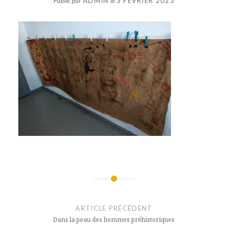
Publié par
ADMIN
le
3 FÉVRIER 2023
Navigation
de
ARTICLE PRÉCÉDENT
l’article
Dans la peau des hommes préhistoriques