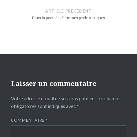
de
ARTICLE PRÉCÉDENT
l’article
Dans la peau des hommes préhistoriques
Laisser un commentaire
Votre adresse e-mail ne sera pas publiée.
Les champs
obligatoires sont indiqués avec
*
COMMENTAIRE
*