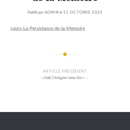
Publié par
ADMIN
le
11 OCTOBRE 2023
cours-La-Persistance-de-la-Memoire
Navigation
de
ARTICLE PRÉCÉDENT
l’article
« Dalí, l’énigme sans fin » …