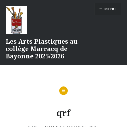
Aller
MENU
au
contenu
Les Arts Plastiques au
collège Marracq de
Bayonne 2025/2026
qrf