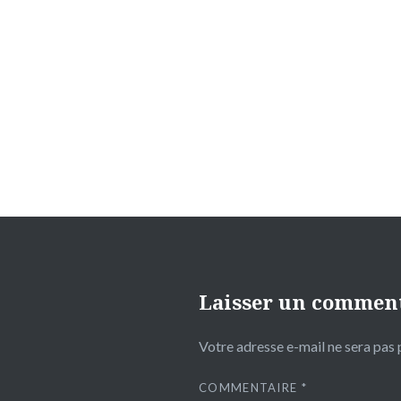
Navigation
de
l’article
Laisser un commen
Votre adresse e-mail ne sera pas 
COMMENTAIRE
*