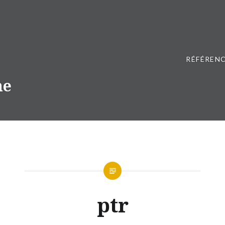
RÉFÉRENC
ne
ptr