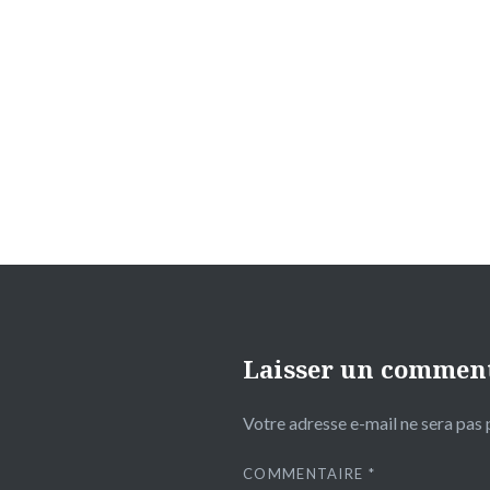
Navigation
de
l’article
Laisser un commen
Votre adresse e-mail ne sera pas 
COMMENTAIRE
*