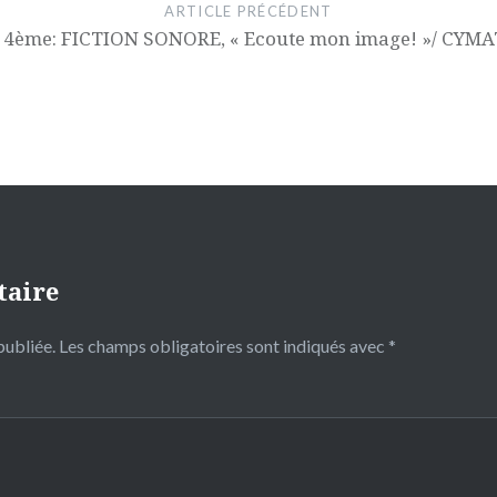
ARTICLE PRÉCÉDENT
 4ème: FICTION SONORE, « Ecoute mon image! »/ CYM
taire
publiée.
Les champs obligatoires sont indiqués avec
*