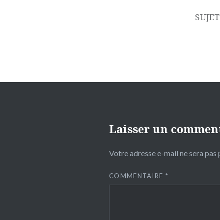
de
l’article
SUJET
Laisser un commen
Votre adresse e-mail ne sera pas 
COMMENTAIRE
*