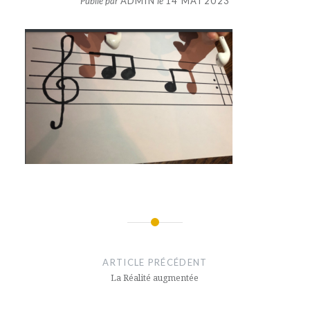
Publié par
ADMIN
le
14 MAI 2023
Navigation
de
ARTICLE PRÉCÉDENT
l’article
La Réalité augmentée