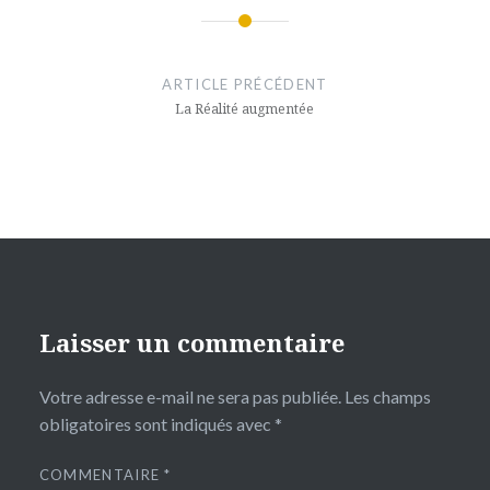
Navigation
de
ARTICLE PRÉCÉDENT
l’article
La Réalité augmentée
Laisser un commentaire
Votre adresse e-mail ne sera pas publiée.
Les champs
obligatoires sont indiqués avec
*
COMMENTAIRE
*