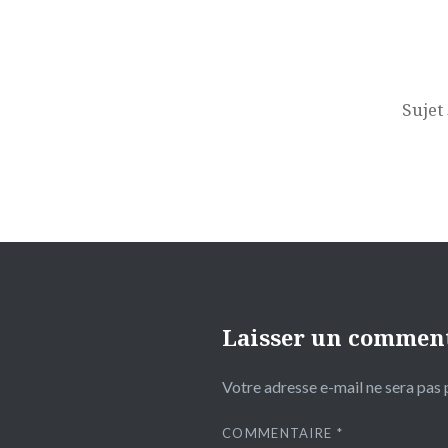
Navigation
de
l’article
Sujet
Laisser un commen
Votre adresse e-mail ne sera pas 
COMMENTAIRE
*