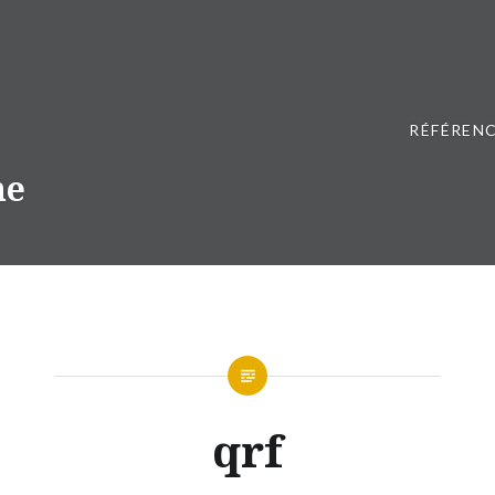
RÉFÉRENC
ne
qrf