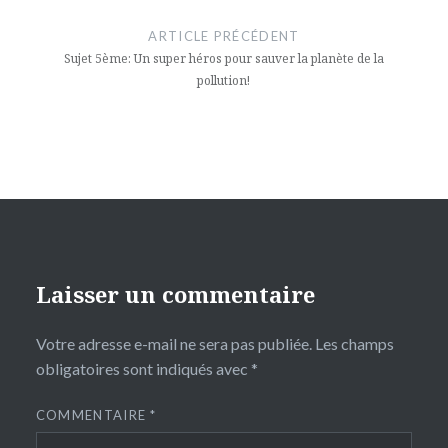
de
ARTICLE PRÉCÉDENT
l’article
Sujet 5ème: Un super héros pour sauver la planète de la
pollution!
Laisser un commentaire
Votre adresse e-mail ne sera pas publiée.
Les champs
obligatoires sont indiqués avec
*
COMMENTAIRE
*