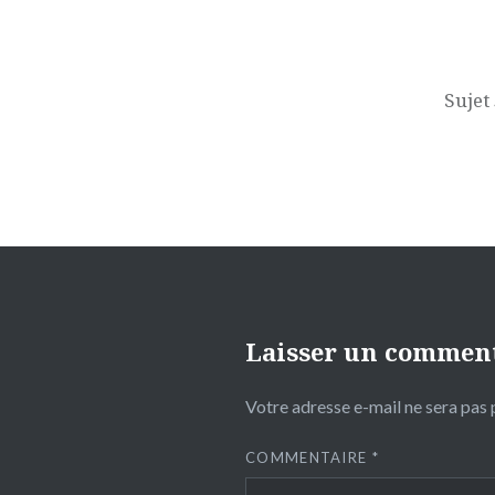
Navigation
de
l’article
Sujet
Laisser un commen
Votre adresse e-mail ne sera pas 
COMMENTAIRE
*