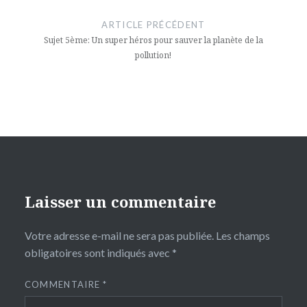
de
ARTICLE PRÉCÉDENT
l’article
Sujet 5ème: Un super héros pour sauver la planète de la
pollution!
Laisser un commentaire
Votre adresse e-mail ne sera pas publiée.
Les champs
obligatoires sont indiqués avec
*
COMMENTAIRE
*