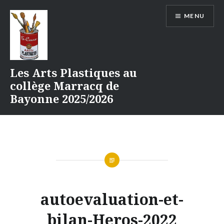
Aller
MENU
au
contenu
Les Arts Plastiques au
collège Marracq de
Bayonne 2025/2026
autoevaluation-et-
bilan-Heros-2022