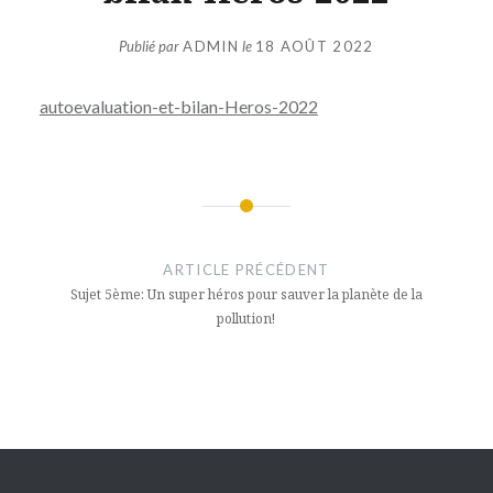
Publié par
ADMIN
le
18 AOÛT 2022
autoevaluation-et-bilan-Heros-2022
Navigation
de
ARTICLE PRÉCÉDENT
l’article
Sujet 5ème: Un super héros pour sauver la planète de la
pollution!