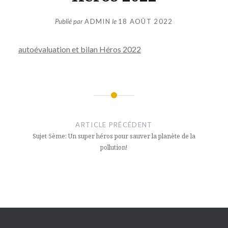
Publié par
ADMIN
le
18 AOÛT 2022
autoévaluation et bilan Héros 2022
Navigation
de
ARTICLE PRÉCÉDENT
l’article
Sujet 5ème: Un super héros pour sauver la planète de la
pollution!