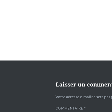
Navigation
de
l’article
Laisser un commen
Votre adresse e-mail ne sera pas 
COMMENTAIRE
*