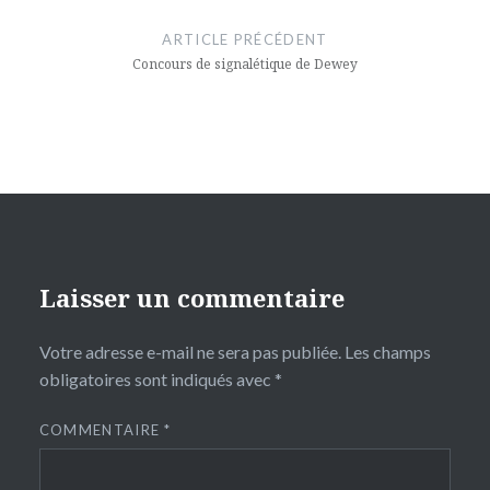
de
ARTICLE PRÉCÉDENT
l’article
Concours de signalétique de Dewey
Laisser un commentaire
Votre adresse e-mail ne sera pas publiée.
Les champs
obligatoires sont indiqués avec
*
COMMENTAIRE
*