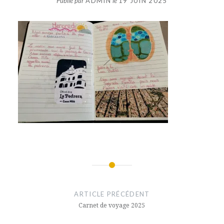
Publié par
ADMIN
le
19 JUIN 2025
Navigation
de
ARTICLE PRÉCÉDENT
l’article
Carnet de voyage 2025