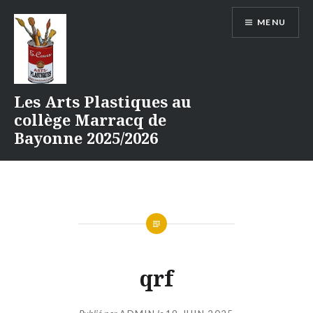
Aller
MENU
au
contenu
Les Arts Plastiques au
collège Marracq de
Bayonne 2025/2026
qrf