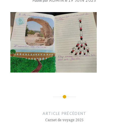
Publié par
ADMIN
le
19 JUIN 2025
Navigation
de
ARTICLE PRÉCÉDENT
l’article
Carnet de voyage 2025