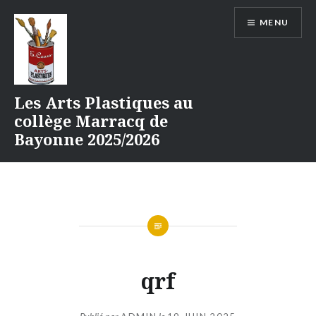
Aller
MENU
au
contenu
Les Arts Plastiques au
collège Marracq de
Bayonne 2025/2026
qrf