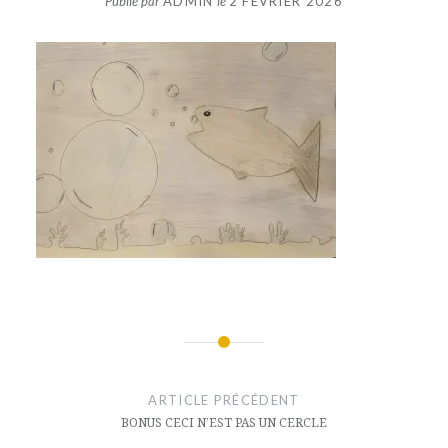
Publié par
ADMIN
le
2 FÉVRIER 2026
Navigation
de
ARTICLE PRÉCÉDENT
l’article
BONUS CECI N’EST PAS UN CERCLE