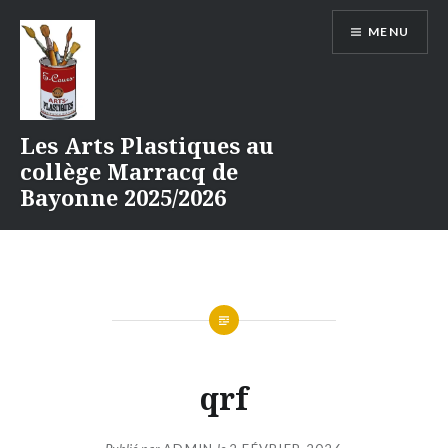
Aller
MENU
au
contenu
Les Arts Plastiques au
collège Marracq de
Bayonne 2025/2026
qrf