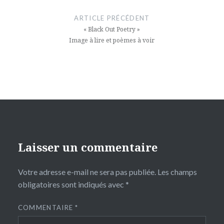
de
ARTICLE PRÉCÉDENT
l’article
« Black Out Poetry »
Image à lire et poèmes à voir
Laisser un commentaire
Votre adresse e-mail ne sera pas publiée.
Les champs
obligatoires sont indiqués avec
*
COMMENTAIRE
*