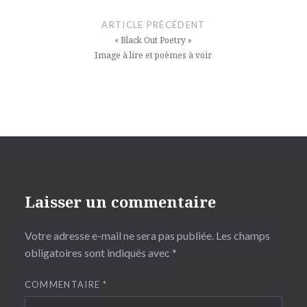
de
ARTICLE PRÉCÉDENT
l’article
« Black Out Poetry »
Image à lire et poèmes à voir
Laisser un commentaire
Votre adresse e-mail ne sera pas publiée.
Les champs
obligatoires sont indiqués avec
*
COMMENTAIRE
*