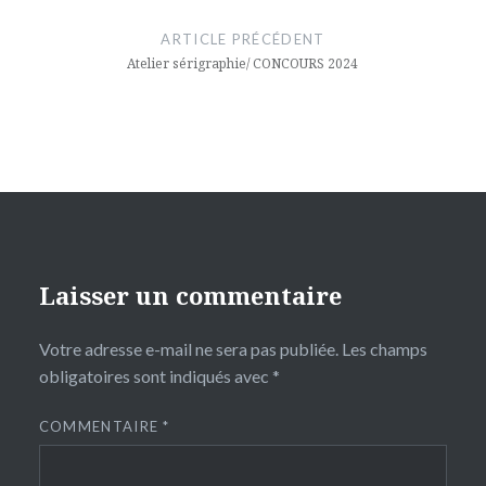
de
ARTICLE PRÉCÉDENT
l’article
Atelier sérigraphie/ CONCOURS 2024
Laisser un commentaire
Votre adresse e-mail ne sera pas publiée.
Les champs
obligatoires sont indiqués avec
*
COMMENTAIRE
*